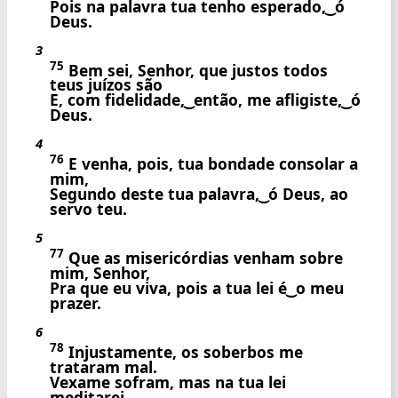
Pois na palavra tua tenho esperado, ͜ ó
Deus.
3
75
Bem sei, Senhor, que justos todos
teus juízos são
E, com fidelidade, ͜ então, me afligiste, ͜ ó
Deus.
4
76
E venha, pois, tua bondade consolar a
mim,
Segundo deste tua palavra, ͜ ó Deus, ao
servo teu.
5
77
Que as misericórdias venham sobre
mim, Senhor,
Pra que eu viva, pois a tua lei é ͜ o meu
prazer.
6
78
Injustamente, os soberbos me
trataram mal.
Vexame sofram, mas na tua lei
meditarei.