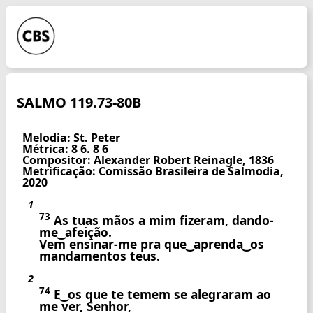
SALMO 119.73-80B
Melodia: St. Peter
Métrica: 8 6. 8 6
Compositor: Alexander Robert Reinagle, 1836
Metrificação: Comissão Brasileira de Salmodia,
2020
1
73
As tuas mãos a mim fizeram, dando-
me ͜ afeição.
Vem ensinar-me pra que ͜ aprenda ͜ os
mandamentos teus.
2
74
E ͜ os que te temem se alegraram ao
me ver, Senhor,