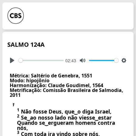
SALMO 124A
02:43
Play
Mute
Setti
Métrica: Saltério de Genebra, 1551
Modo: hipojônio
Harmonização: Claude Goudimel, 1564
Metrificação: Comissão Brasileira de Salmodia,
2011
1
1
Não fosse Deus, que ͜ o diga Israel,
2
Se ͜ ao nosso lado não viesse ͜ estar
Quando se ͜ ergueram homens contra
nós,
3
Com toda ira vindo sobre nós,