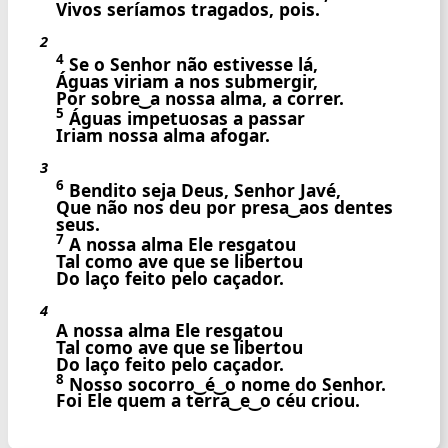
Vivos seríamos tragados, pois.
2
4
Se o Senhor não estivesse lá,
Águas viriam a nos submergir,
Por sobre ͜ a nossa alma, a correr.
5
Águas impetuosas a passar
Iriam nossa alma afogar.
3
6
Bendito seja Deus, Senhor Javé,
Que não nos deu por presa ͜ aos dentes
seus.
7
A nossa alma Ele resgatou
Tal como ave que se libertou
Do laço feito pelo caçador.
4
A nossa alma Ele resgatou
Tal como ave que se libertou
Do laço feito pelo caçador.
8
Nosso socorro ͜ é ͜ o nome do Senhor.
Foi Ele quem a terra ͜ e ͜ o céu criou.