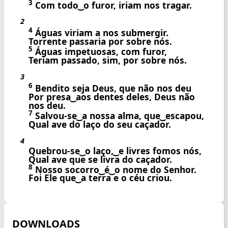
3
Com todo ͜ o furor, iriam nos tragar.
2
4
Águas viriam a nos submergir.
Torrente passaria por sobre nós.
5
Águas impetuosas, com furor,
Teriam passado, sim, por sobre nós.
3
6
Bendito seja Deus, que não nos deu
Por presa ͜ aos dentes deles, Deus não
nos deu.
7
Salvou-se ͜ a nossa alma, que ͜ escapou,
Qual ave do laço do seu caçador.
4
Quebrou-se ͜ o laço, ͜ e livres fomos nós,
Qual ave que se livra do caçador.
8
Nosso socorro ͜ é ͜ o nome do Senhor.
Foi Ele que ͜ a terra e o céu criou.
DOWNLOADS