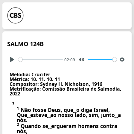
SALMO 124B
02:09
Play
Mute
Setti
Melodia: Crucifer
Métrica: 10. 11. 10. 11
Compositor: Sydney H. Nicholson, 1916
Metrificação: Comissão Brasileira de Salmodia,
2022
1
1
Não fosse Deus, que ͜ o diga Israel,
Que ͜ esteve ͜ ao nosso lado, sim, junto ͜ a
nós.
2
Quando se ͜ ergueram homens contra
nós,