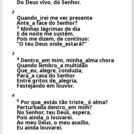
Do Deus vivo, do Senhor.
2
Quando ͜ irei me ver presente
Ante ͜ a face do Senhor?
3
Minhas lágrimas de dia
E de noite me sustêm,
Pois me dizem, de contínuo:
“O teu Deus onde ͜ estará?”
3
4
Dentro ͜ em mim, minha ͜ alma chora
Quando lembro ͜ a multidão
Que ͜ eu, alegre, conduzia,
Para ͜ a casa do Senhor
Entre gritos de ͜ alegria,
Festejando em louvor.
4
5
Por que ͜ estás tão triste, ͜ ó alma?
Perturbada dentro ͜ em mim?
No Senhor, teu Deus, espera,
Pois ainda ͜ o louvarei.
Ao meu Deus, o meu auxílio,
Eu ainda louvarei.