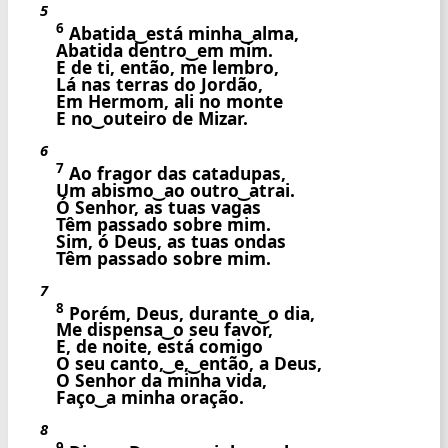
5
6
Abatida ͜ está minha ͜ alma,
Abatida dentro ͜ em mim.
E de ti, então, me lembro,
Lá nas terras do Jordão,
Em Hermom, ali no monte
E no ͜ outeiro de Mizar.
6
7
Ao fragor das catadupas,
Um abismo ͜ ao outro ͜ atrai.
Ó Senhor, as tuas vagas
Têm passado sobre mim.
Sim, ó Deus, as tuas ondas
Têm passado sobre mim.
7
8
Porém, Deus, durante ͜ o dia,
Me dispensa ͜ o seu favor,
E, de noite, está comigo
O seu canto, ͜ e, ͜ então, a Deus,
O Senhor da minha vida,
Faço ͜ a minha oração.
8
9