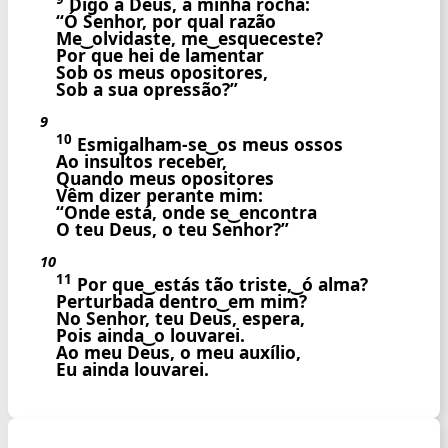
Digo a Deus, a minha rocha:
“Ó Senhor, por qual razão
Me ͜ olvidaste, me ͜ esqueceste?
Por que hei de lamentar
Sob os meus opositores,
Sob a sua opressão?”
9
10
Esmigalham-se ͜ os meus ossos
Ao insultos receber,
Quando meus opositores
Vêm dizer perante mim:
“Onde está, onde se ͜ encontra
O teu Deus, o teu Senhor?”
10
11
Por que ͜ estás tão triste, ͜ ó alma?
Perturbada dentro ͜ em mim?
No Senhor, teu Deus, espera,
Pois ainda ͜ o louvarei.
Ao meu Deus, o meu auxílio,
Eu ainda louvarei.