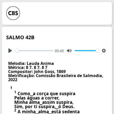
SALMO 42B
05:45
Play
Mute
Setti
Melodia: Lauda Anima
Métrica: 8 7. 8 7. 8 7
Compositor: John Goss, 1869
Metrificação: Comissão Brasileira de Salmodia,
2022
1
1
Como ͜ a corça que suspira
Pelas águas a correr,
Minha alma ͜ assim suspira,
Sim, por ti suspira, ͜ ó Deus.
2
A minha ͜ alma ͜ está sedenta