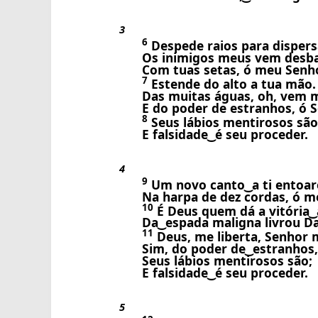
3
6
Despede raios para dispers
Os inimigos meus vem desb
Com tuas setas, ó meu Senho
7
Estende do alto a tua mão.
Das muitas águas, oh, vem me
E do poder de estranhos, ó S
8
Seus lábios mentirosos são
E falsidade ͜ é seu proceder.
4
9
Um novo canto ͜ a ti entoar
Na harpa de dez cordas, ó m
10
É Deus quem dá a vitória ͜ 
Da ͜ espada maligna livrou Da
11
Deus, me liberta, Senhor 
Sim, do poder de ͜ estranhos,
Seus lábios mentirosos são;
E falsidade ͜ é seu proceder.
5