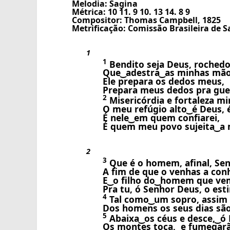
Melodia: Sagina
Métrica: 10 11. 9 10. 13 14. 8 9
Compositor: Thomas Campbell, 1825
Metrificação: Comissão Brasileira de 
1
1
Bendito seja Deus, roched
Que ͜ adestra ͜ as minhas mã
Ele prepara os dedos meus,
Prepara meus dedos pra gue
2
Misericórdia e fortaleza min
O meu refúgio alto ͜ é Deus, 
É nele ͜ em quem confiarei,
É quem meu povo sujeita ͜ a
2
3
Que é o homem, afinal, Sen
A fim de que o venhas a con
E ͜ o filho do ͜ homem que ve
Pra tu, ó Senhor Deus, o est
4
Tal como ͜ um sopro, assi
Dos homens os seus dias são
5
Abaixa ͜ os céus e desce, ͜ ó
Os montes toca, ͜ e fumegar