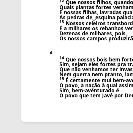
12
Que nossos filhos, quando 
Quais plantas fortes venham
E nossas filhas, lavradas qua
As pedras de ͜ esquina palacia
13
Nossos celeiros transbor
E a milhares os rebanhos ve
Dezenas de milhares, pois,
Os nossos campos produzirã
6
14
Que nossos bois bem fort
Sim, sejam eles fortes pra tr
Que não venhamos ter inva
Nem guerra nem pranto, la
15
É certamente mui bem-ave
O povo, a nação à qual assi
Sim, bem-aventurado é
O povo que tem Javé por De