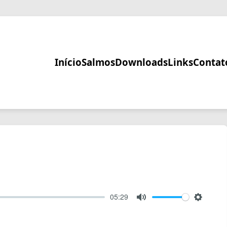
Início
Salmos
Downloads
Links
Contat
05:29
Mute
Setting