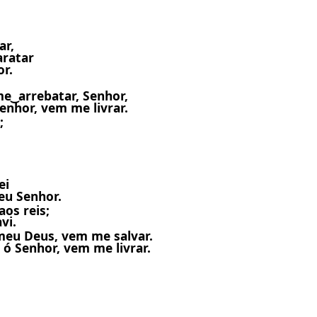
ar,
aratar
r.
 ͜ arrebatar, Senhor,
enhor, vem me livrar.
;
ei
eu Senhor.
aos reis;
vi.
meu Deus, vem me salvar.
 ó Senhor, vem me livrar.