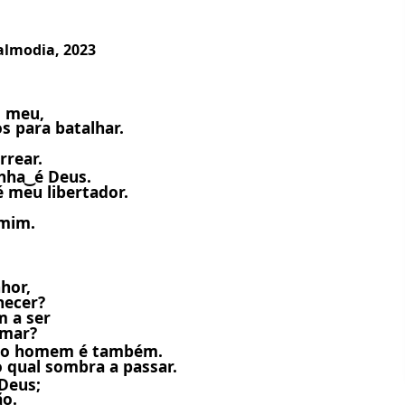
Salmodia, 2023
o meu,
os para batalhar.
rrear.
ha ͜ é Deus.
é meu libertador.
 mim.
hor,
hecer?
m a ser
imar?
m o homem é também.
 qual sombra a passar.
 Deus;
ão.