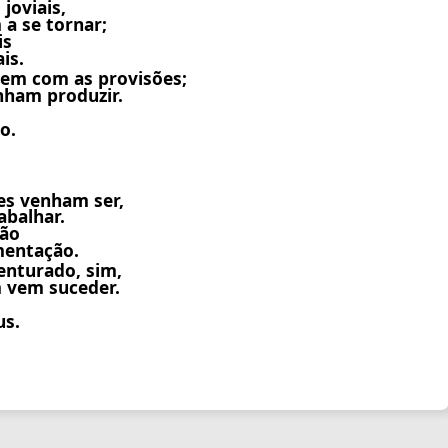
joviais,
 a se tornar;
is
is.
dem com as provisões;
nham produzir.
o.
es venham ser,
abalhar.
são
mentação.
nturado, sim,
m vem suceder.
us.